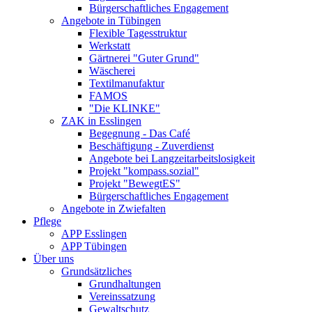
Bürgerschaftliches Engagement
Angebote in Tübingen
Flexible Tagesstruktur
Werkstatt
Gärtnerei "Guter Grund"
Wäscherei
Textilmanufaktur
FAMOS
"Die KLINKE"
ZAK in Esslingen
Begegnung - Das Café
Beschäftigung - Zuverdienst
Angebote bei Langzeitarbeitslosigkeit
Projekt "kompass.sozial"
Projekt "BewegtES"
Bürgerschaftliches Engagement
Angebote in Zwiefalten
Pflege
APP Esslingen
APP Tübingen
Über uns
Grundsätzliches
Grundhaltungen
Vereinssatzung
Gewaltschutz