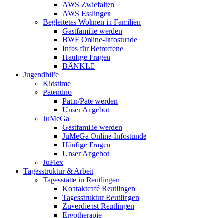
AWS Zwiefalten
AWS Esslingen
Begleitetes Wohnen in Familien
Gastfamilie werden
BWF Online-Infostunde
Infos für Betroffene
Häufige Fragen
BÄNKLE
Jugendhilfe
Kidstime
Patentino
Patin/Pate werden
Unser Angebot
JuMeGa
Gastfamilie werden
JuMeGa Online-Infostunde
Häufige Fragen
Unser Angebot
JuFlex
Tagesstruktur & Arbeit
Tagesstätte in Reutlingen
Kontaktcafé Reutlingen
Tagesstruktur Reutlingen
Zuverdienst Reutlingen
Ergotherapie