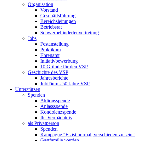
Organisation
Vorstand
Geschäftsführung
Bereichsleitungen
Betriebsrat
Schwerbehindertenvertretung
Jobs
Festanstellung
Praktikum
Ehrenamt
Initiativbewerbung
10 Gründe für den VSP
Geschichte des VSP
Jahresberichte
Jubiläum - 50 Jahre VSP
Unterstützen
Spenden
Aktionsspende
Anlassspende
Kondolenzspende
Ihr Vermächtnis
als Privatperson
Spenden
Kampagne "Es ist normal, verschieden zu sein"
Gastfamilie werden