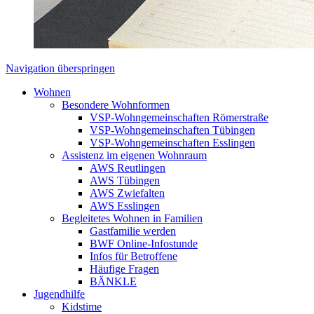
Navigation überspringen
Wohnen
Besondere Wohnformen
VSP-Wohngemeinschaften Römerstraße
VSP-Wohngemeinschaften Tübingen
VSP-Wohngemeinschaften Esslingen
Assistenz im eigenen Wohnraum
AWS Reutlingen
AWS Tübingen
AWS Zwiefalten
AWS Esslingen
Begleitetes Wohnen in Familien
Gastfamilie werden
BWF Online-Infostunde
Infos für Betroffene
Häufige Fragen
BÄNKLE
Jugendhilfe
Kidstime