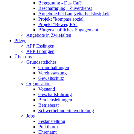
Begegnung - Das Café
Beschäftigung - Zuverdienst
Angebote bei Langzeitarbeitslosigkeit
Projekt "kompass.sozial"
Projekt "BewegtES"
Bürgerschaftliches Engagement
Angebote in Zwiefalten
Pflege
APP Esslingen
APP Tübingen
Über uns
Grundsätzliches
Grundhaltungen
Vereinssatzung
Gewaltschutz
Organisation
Vorstand
Geschäftsführung
Bereichsleitungen
Betriebsrat
Schwerbehindertenvertretung
Jobs
Festanstellung
Praktikum
Ehrenamt