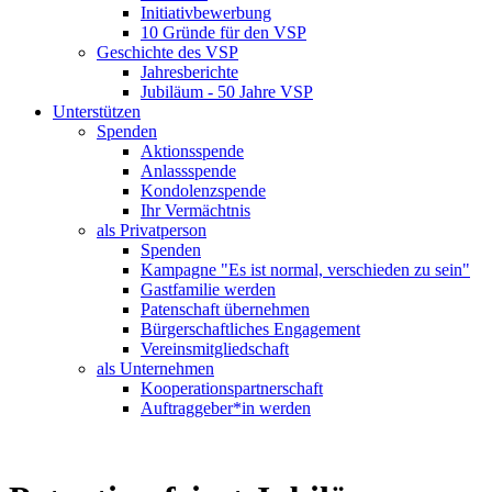
Initiativbewerbung
10 Gründe für den VSP
Geschichte des VSP
Jahresberichte
Jubiläum - 50 Jahre VSP
Unterstützen
Spenden
Aktionsspende
Anlassspende
Kondolenzspende
Ihr Vermächtnis
als Privatperson
Spenden
Kampagne "Es ist normal, verschieden zu sein"
Gastfamilie werden
Patenschaft übernehmen
Bürgerschaftliches Engagement
Vereinsmitgliedschaft
als Unternehmen
Kooperationspartnerschaft
Auftraggeber*in werden