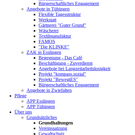
Bürgerschaftliches Engagement
Angebote in Tübingen
Flexible Tagesstruktur
Werkstatt
Gärtnerei "Guter Grund"
Wäscherei
Textilmanufaktur
FAMOS
"Die KLINKE"
ZAK in Esslingen
Begegnung - Das Café
Beschäftigung - Zuverdienst
Angebote bei Langzeitarbeitslosigkeit
Projekt "kompass.sozial"
Projekt "BewegtES"
Bürgerschaftliches Engagement
Angebote in Zwiefalten
Pflege
APP Esslingen
APP Tübingen
Über uns
Grundsätzliches
Grundhaltungen
Vereinssatzung
Gewaltschutz