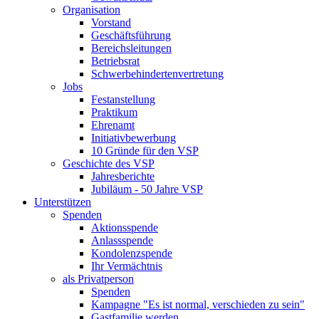
Organisation
Vorstand
Geschäftsführung
Bereichsleitungen
Betriebsrat
Schwerbehindertenvertretung
Jobs
Festanstellung
Praktikum
Ehrenamt
Initiativbewerbung
10 Gründe für den VSP
Geschichte des VSP
Jahresberichte
Jubiläum - 50 Jahre VSP
Unterstützen
Spenden
Aktionsspende
Anlassspende
Kondolenzspende
Ihr Vermächtnis
als Privatperson
Spenden
Kampagne "Es ist normal, verschieden zu sein"
Gastfamilie werden