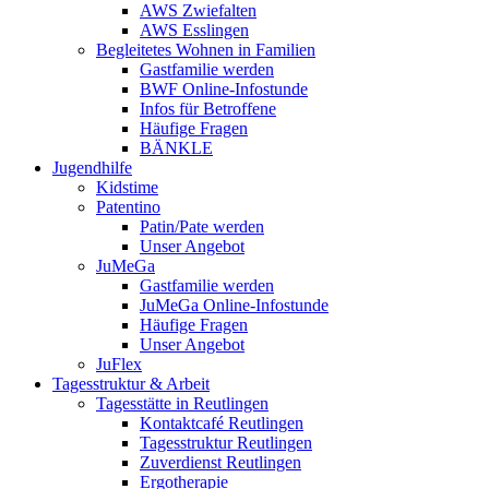
AWS Zwiefalten
AWS Esslingen
Begleitetes Wohnen in Familien
Gastfamilie werden
BWF Online-Infostunde
Infos für Betroffene
Häufige Fragen
BÄNKLE
Jugendhilfe
Kidstime
Patentino
Patin/Pate werden
Unser Angebot
JuMeGa
Gastfamilie werden
JuMeGa Online-Infostunde
Häufige Fragen
Unser Angebot
JuFlex
Tagesstruktur & Arbeit
Tagesstätte in Reutlingen
Kontaktcafé Reutlingen
Tagesstruktur Reutlingen
Zuverdienst Reutlingen
Ergotherapie