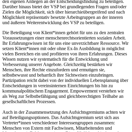
den eigenen Anliegen an der Entscheidungsfindung zu beteiligen.
Darüber hinaus bietet der VSP bei grundlegenden Fragen und/oder
Zielen die Möglichkeit, sich über hierarchieübergreifend und nach
Möglichkeit repräsentativ besetzte Arbeitsgruppen an der inneren
und äußeren Weiterentwicklung des VSP zu beteiligen.
Die Beteiligung von Klient*innen gehört für uns zu den zentralen
Voraussetzungen einer menschenrechtsorientierten sozialen Arbeit.
Ihr Erfahrungswissen ist für uns eine unverzichtbare Ressource. Wir
setzen Klient*innen mit oder ohne Ex-In Ausbildung in möglichst
vielen Bereichen ein und profitieren von ihren Erfahrungen. Dieses
Wissen nutzen wir systematisch für die Entwicklung und
Verbesserung unserer Angebote. Gleichzeitig bestärken wir
Menschen, ihre Rechte einzufordern und ermutigen sie,
selbstbewusst und beharrlich ihre Sichtweisen einzubringen.
Partizipation reicht dabei von der individuellen Lebensplanung über
Entscheidungen in vereinsinternen Einrichtungen bis hin zu
kommunalpolitischem Engagement. Empowerment verstehen wir
als Weg zur Selbstbefähigung und gleichberechtigten Teilhabe an
gesellschaftlichen Prozessen.
Auch in der Zusammensetzung des Aufsichtsgremiums achten wir
auf Beteiligungsoptionen. Das Aufsichtsgremium setzt sich aus
Vertreter*innen verschiedener Interessengruppen zusammen:
Menschen von Extern mit Fachwissen, Mitarbeitenden und