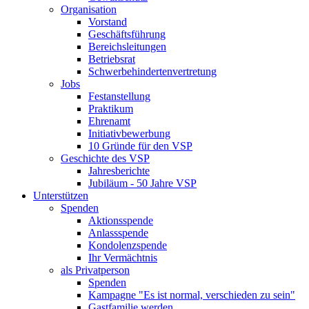
Organisation
Vorstand
Geschäftsführung
Bereichsleitungen
Betriebsrat
Schwerbehindertenvertretung
Jobs
Festanstellung
Praktikum
Ehrenamt
Initiativbewerbung
10 Gründe für den VSP
Geschichte des VSP
Jahresberichte
Jubiläum - 50 Jahre VSP
Unterstützen
Spenden
Aktionsspende
Anlassspende
Kondolenzspende
Ihr Vermächtnis
als Privatperson
Spenden
Kampagne "Es ist normal, verschieden zu sein"
Gastfamilie werden