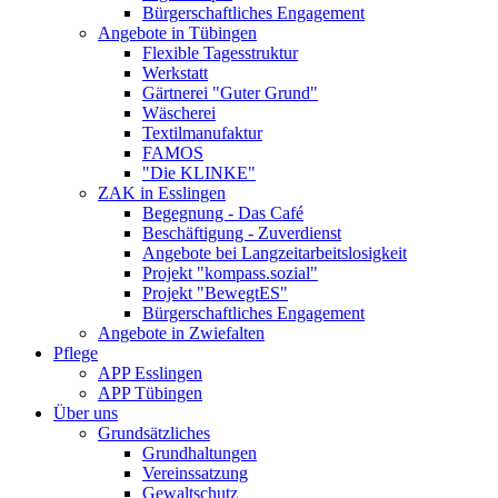
Bürgerschaftliches Engagement
Angebote in Tübingen
Flexible Tagesstruktur
Werkstatt
Gärtnerei "Guter Grund"
Wäscherei
Textilmanufaktur
FAMOS
"Die KLINKE"
ZAK in Esslingen
Begegnung - Das Café
Beschäftigung - Zuverdienst
Angebote bei Langzeitarbeitslosigkeit
Projekt "kompass.sozial"
Projekt "BewegtES"
Bürgerschaftliches Engagement
Angebote in Zwiefalten
Pflege
APP Esslingen
APP Tübingen
Über uns
Grundsätzliches
Grundhaltungen
Vereinssatzung
Gewaltschutz