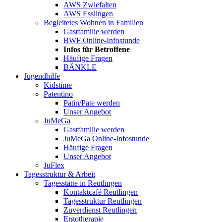
AWS Zwiefalten
AWS Esslingen
Begleitetes Wohnen in Familien
Gastfamilie werden
BWF Online-Infostunde
Infos für Betroffene
Häufige Fragen
BÄNKLE
Jugendhilfe
Kidstime
Patentino
Patin/Pate werden
Unser Angebot
JuMeGa
Gastfamilie werden
JuMeGa Online-Infostunde
Häufige Fragen
Unser Angebot
JuFlex
Tagesstruktur & Arbeit
Tagesstätte in Reutlingen
Kontaktcafé Reutlingen
Tagesstruktur Reutlingen
Zuverdienst Reutlingen
Ergotherapie